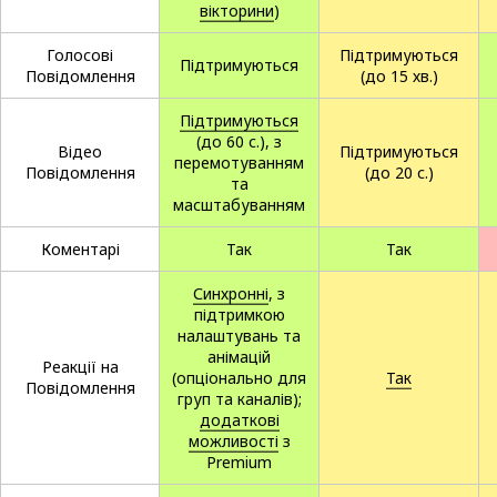
вікторини
)
Голосові
Підтримуються
Підтримуються
Повідомлення
(до 15 хв.)
Підтримуються
(до 60 с.), з
Відео
Підтримуються
перемотуванням
Повідомлення
(до 20 с.)
та
масштабуванням
Коментарі
Так
Так
Синхронні
, з
підтримкою
налаштувань та
анімацій
Реакції на
(опціонально для
Так
Повідомлення
груп та каналів);
додаткові
можливості
з
Premium