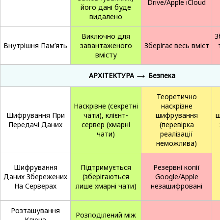
Drive/Apple iCloud
його дані буде
видалено
Виключно для
З
Внутрішня Пам’ять
завантаженого
Зберігає весь вміст
вмісту
→
АРХІТЕКТУРА
Безпека
Теоретично
Наскрізне (секретні
наскрізне
Шифрування При
чати), клієнт-
шифрування
ш
Передачі Даних
сервер (хмарні
(перевірка
чати)
реалізації
неможлива)
Шифрування
Підтримується
Резервні копії
Даних Збережених
(зберігаються
Google/Apple
На Серверах
лише хмарні чати)
незашифровані
Розташування
Розподілений між
Ключа