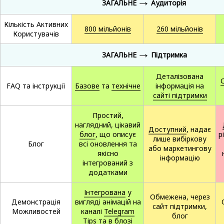
→
ЗАГАЛЬНЕ
Аудиторія
Кількість Активних
800 мільйонів
260 мільйонів
Користувачів
→
ЗАГАЛЬНЕ
Підтримка
Деталізована
FAQ та інструкції
Базове
та
технічне
інформація на
сайті підтримки
Простий,
наглядний, цікавий
Доступний
, надає
блог
, що описує
р
лише вибіркову
Блог
всі оновлення та
або маркетингову
якісно
інформацію
інтегрований з
додатками
Інтегрована
у
Обмежена, через
Демонстрація
вигляді анімацій на
сайт підтримки,
Можливостей
каналі
Telegram
блог
Tips
та в блозі