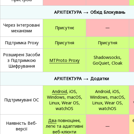
→
АРХІТЕКТУРА
Обхід Блокувань
Через Інтегровані
Присутнє
—
механізми
Підтримка Proxy
Присутня
Присутня
Розширені Засоби
Shadowsocks,
з Підтримкою
MTProto Proxy
GoQuiet, Cloak
Шифрування
→
АРХІТЕКТУРА
Додатки
Android
, iOS,
Android, iOS,
Windows, macOS,
Windows, macOS,
Підтримувані ОС
Linux, Wear OS,
Linux, Wear OS,
watchOS
watchOS
Два
повноцінні,
Наявність Веб-
легкі та адаптивні
—
версії
веб-клієнти