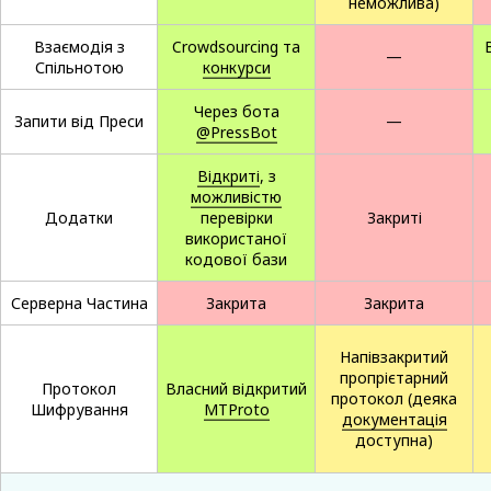
неможлива)
Взаємодія з
Crowdsourcing та
—
Спільнотою
конкурси
Через бота
Запити від Преси
—
@PressBot
Відкриті
, з
можливістю
Додатки
перевірки
Закриті
використаної
кодової бази
Серверна Частина
Закрита
Закрита
Напівзакритий
пропрієтарний
Протокол
Власний відкритий
протокол (деяка
Шифрування
MTProto
документація
доступна)