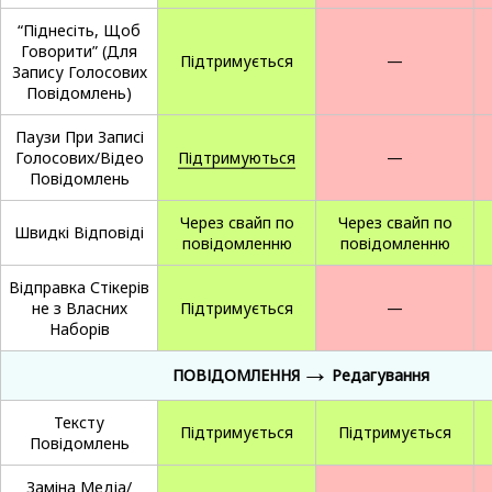
“Піднесіть, Щоб
Говорити” (Для
Підтримується
—
Запису Голосових
Повідомлень)
Паузи При Записі
Голосових/Відео
Підтримуються
—
Повідомлень
Через свайп по
Через свайп по
Швидкі Відповіді
повідомленню
повідомленню
Відправка Стікерів
не з Власних
Підтримується
—
Наборів
→
ПОВІДОМЛЕННЯ
Редагування
Тексту
Підтримується
Підтримується
Повідомлень
Заміна Медіа/