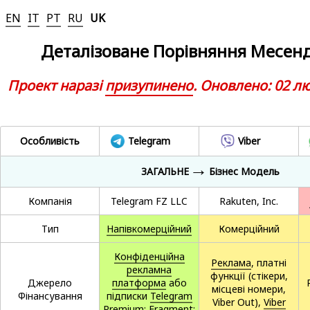
EN
IT
PT
RU
UK
Деталізоване Порівняння Месен
Проект наразі
призупинено
. Оновлено: 02 лю
Особливість
Telegram
Viber
→
ЗАГАЛЬНЕ
Бізнес Модель
Компанія
Telegram FZ LLC
Rakuten, Inc.
Тип
Напівкомерційний
Комерційний
Конфіденційна
Реклама
, платні
рекламна
функції (стікери,
Джерело
платформа
або
місцеві номери,
Фінансування
підписки
Telegram
Viber Out),
Viber
Premium
;
Fragment
;