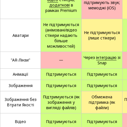
підтримують звук;
додаткові
в
мемоджі (iOS)
рамках Premium
Не підтримуються
(анімовані/відео
Не підтримуються
Аватари
стікери надають
(лише стікери)
більше
можливостей)
Через
інтеграцію
зі
"AR-Лінзи"
—
Snap
Анімації
Підтримуються
Підтримуються
Зображення
Підтримуються
Підтримуються
Підтримуються (як
Обмежена
Зображення без
П
зображення у
підтримка (як
Втрати Якості
вигляді файлів)
файли)
Відео
Підтримуються
Підтримуються