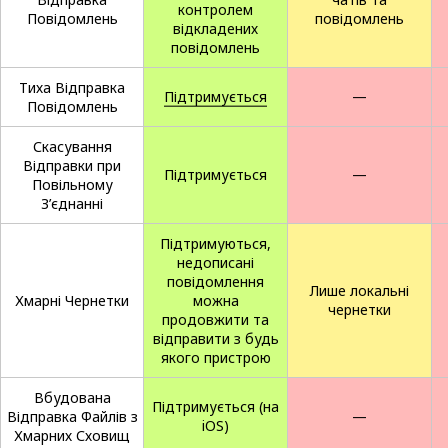
контролем
Повідомлень
повідомлень
відкладених
повідомлень
Тиха Відправка
Підтримується
—
Повідомлень
Скасування
Відправки при
Підтримується
—
Повільному
З’єднанні
Підтримуються,
недописані
повідомлення
Лише локальні
Хмарні Чернетки
можна
чернетки
продовжити та
відправити з будь
якого пристрою
Вбудована
Підтримується (на
Відправка Файлів з
—
iOS)
Хмарних Сховищ