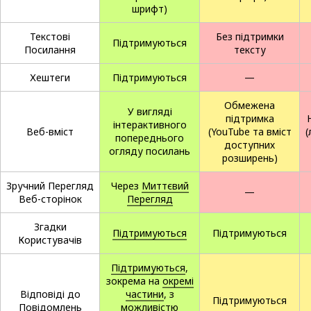
шрифт)
Текстові
Без підтримки
Підтримуються
Посилання
тексту
Хештеги
Підтримуються
—
Обмежена
У вигляді
підтримка
інтерактивного
Веб-вміст
(YouTube та вміст
(
попереднього
доступних
огляду посилань
розширень)
Зручний Перегляд
Через
Миттєвий
—
Веб-сторінок
Перегляд
Згадки
Підтримуються
Підтримуються
Користувачів
Підтримуються
,
зокрема на
окремі
Відповіді до
частини
, з
Підтримуються
Повідомлень
можливістю