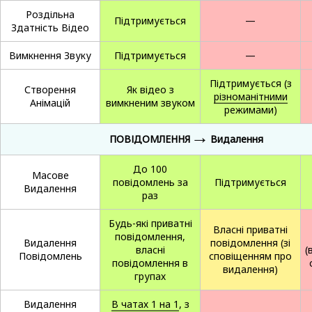
Роздільна
Підтримується
—
Здатність Відео
Вимкнення Звуку
Підтримується
—
Підтримується (з
Створення
Як відео з
різноманітними
Анімацій
вимкненим звуком
режимами)
→
ПОВІДОМЛЕННЯ
Видалення
До 100
Масове
повідомлень за
Підтримується
Видалення
раз
Будь-які приватні
Власні приватні
повідомлення,
Видалення
повідомлення (зі
власні
(
Повідомлень
сповіщенням про
повідомлення в
видалення)
групах
Видалення
В чатах 1 на 1
, з