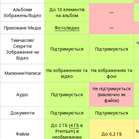
Альбоми
До 10 елементів
—
Зображень/Відео
на альбом
Приховане Медіа
Фото/відео
—
Тимчасові/
Секретні
Підтримуються
Підтримуються
Зображення чи
Відео
На зображеннях та
На зображеннях та
Малюнки/Написи
відео
фоні
Не підтримується
Аудіо
Підтримується
(виключно як
файли)
Документи
Підтримуються
Підтримуються
До 2 ГБ (
4 ГБ
в
Premium) в
М
Файли
До 0,2 ГБ
необмежених