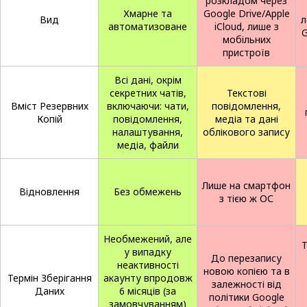
розкладом через
Хмарне та
Google Drive/Apple
Вид
л
автоматизоване
iCloud, лише з
G
мобільних
пристроїв
Всі дані, окрім
секретних чатів,
Текстові
Вміст Резервних
включаючи: чати,
повідомлення,
Копій
повідомлення,
медіа та дані
налаштування,
облікового запису
медіа, файли
Лише на смартфон
Відновлення
Без обмежень
з тією ж ОС
Необмежений, але
Т
у випадку
До перезапису
неактивності
новою копією та в
Термін Зберігання
акаунту впродовж
залежності від
Даних
6 місяців (за
політики Google
замовчуванням)