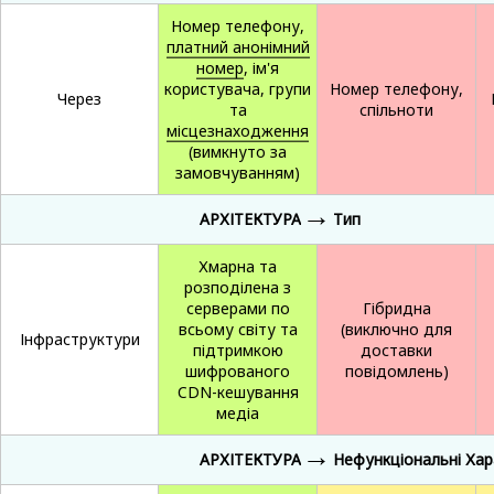
Номер телефону,
платний анонімний
номер
, ім'я
користувача, групи
Номер телефону,
Через
та
спільноти
місцезнаходження
(вимкнуто за
замовчуванням)
→
АРХІТЕКТУРА
Тип
Хмарна та
розподілена з
серверами по
Гібридна
всьому світу та
(виключно для
Інфраструктури
підтримкою
доставки
шифрованого
повідомлень)
CDN-кешування
медіа
→
АРХІТЕКТУРА
Нефункціональні Хар