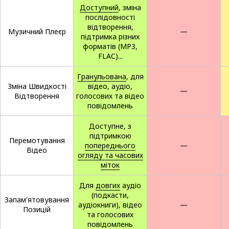
Доступний
, зміна
послідовності
відтворення,
Музичний Плеєр
—
підтримка різних
форматів (MP3,
FLAC)...
Гранульована
, для
Зміна Швидкості
відео, аудіо,
—
Відтворення
голосових та відео
повідомлень
Доступне, з
підтримкою
Перемотування
попереднього
—
Відео
огляду та часових
міток
Для
довгих
аудіо
(подкасти,
Запам'ятовування
аудіокниги), відео
—
Позицій
та голосових
повідомлень