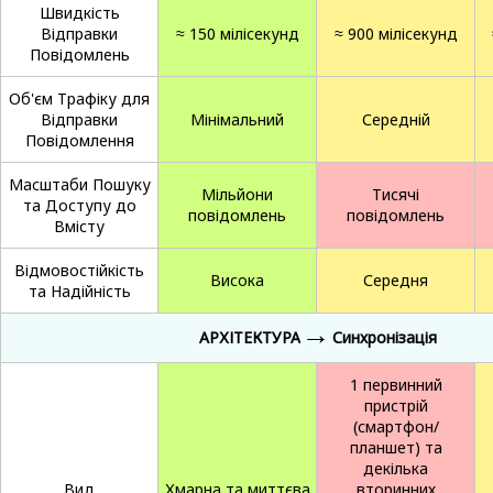
Швидкість
Відправки
≈ 150 мілісекунд
≈ 900 мілісекунд
Повідомлень
Об'єм Трафіку для
Відправки
Мінімальний
Середній
Повідомлення
Масштаби Пошуку
Мільйони
Тисячі
та Доступу до
повідомлень
повідомлень
Вмісту
Відмовостійкість
Висока
Середня
та Надійність
→
АРХІТЕКТУРА
Синхронізація
1 первинний
пристрій
(смартфон/
планшет) та
декілька
Вид
Хмарна та миттєва
вторинних