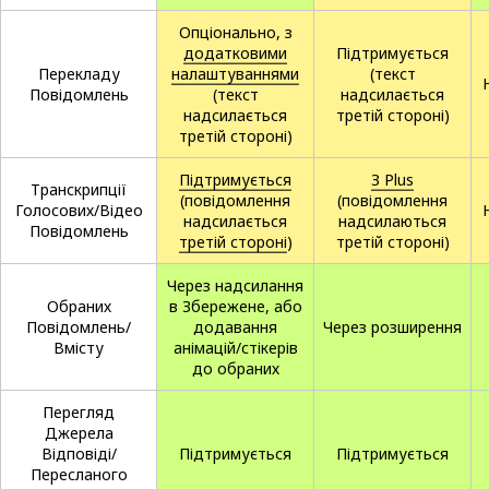
Опціонально, з
додатковими
Підтримується
Перекладу
налаштуваннями
(текст
Повідомлень
(текст
надсилається
надсилається
третій стороні)
третій стороні)
Підтримується
З Plus
Транскрипції
(повідомлення
(повідомлення
Голосових/Відео
надсилається
надсилаються
Повідомлень
третій стороні
)
третій стороні)
Через надсилання
Обраних
в Збережене, або
Повідомлень/
додавання
Через розширення
Вмісту
анімацій/стікерів
до обраних
Перегляд
Джерела
Відповіді/
Підтримується
Підтримується
Пересланого