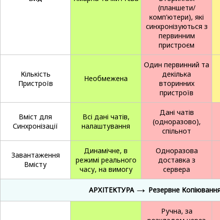
(планшети/
комп'ютери), які
синхронізуються з
первинним
пристроєм
Один первинний та
Кількість
декілька
Необмежена
Пристроїв
вторинних
пристроїв
Дані чатів
Вміст для
Всі дані чатів,
(одноразово),
Синхронізації
налаштування
спільнот
Динамічне, в
Одноразова
Завантаження
режимі реального
доставка з
Вмісту
часу, на вимогу
сервера
→
АРХІТЕКТУРА
Резервне Копіюванн
Ручна, за