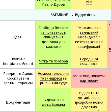
Plus
Павло Дуров
→
ЗАГАЛЬНЕ
Відкритість
"
Свобода
безпеки
"
Максимально
та приватності
захищений
Ідея
спілкування
месенджер."
доступна для
Резервні копії не
кожного
зашифровані.
в
Політика
Середньої
Чітка та прозора
Конфіденційності
складності
Розкриття Даних
Номери телефонів
Можливе, зокрема
Користувачів
та IP-адреси
за
партнерам
Третім Сторонам
рішеннями суду
Відкрита та
деталізована
Відкрита та
Документація
(розробка нових
деталізована
додатків