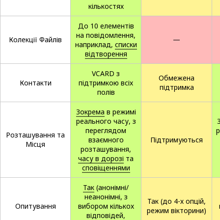
кількостях
До 10 елементів
на повідомлення,
Колекції Файлів
—
наприклад,
списки
відтворення
VCARD з
Обмежена
Контакти
підтримкою всіх
підтримка
полів
Зокрема
в режимі
реального часу, з
переглядом
р
Розташування та
взаємного
Підтримуються
Місця
розташування,
часу в дорозі
та
сповіщеннями
Так
(анонімні/
неанонімні, з
Так (до 4-х опцій,
Опитування
вибором кількох
режим вікторини)
відповідей,