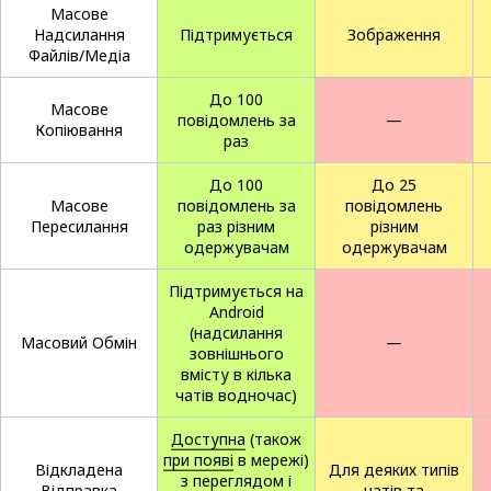
Масове
Надсилання
Підтримується
Зображення
Файлів/Медіа
До 100
Масове
повідомлень за
—
Копіювання
раз
До 100
До 25
Масове
повідомлень за
повідомлень
Пересилання
раз різним
різним
одержувачам
одержувачам
Підтримується на
Android
(надсилання
Масовий Обмін
—
зовнішнього
вмісту в кілька
чатів водночас)
Доступна
(також
при появі
в мережі)
Відкладена
Для деяких типів
з переглядом і
Відправка
чатів та