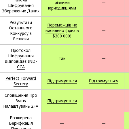
різними
—
Шифрування
юрисдикціями
Збережених Даних
Результати
Переможців не
Останнього
виявлено
(приз в
—
Конкурсу з
$300 000)
Безпеки
Протокол
Шифрування
Так
—
Відповідає
IND-
CCA
Perfect Forward
Підтримується
Підтримується
Secrecy
Сповіщення Про
Зміну
Підтримується
—
Налаштувань 2FA
Розширена
Верифікація
—
—
Пристрою