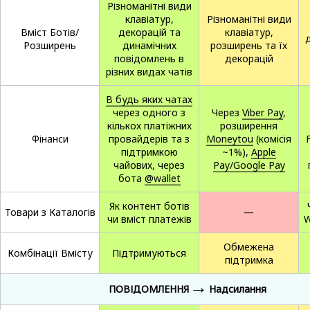
Різноманітні види
клавіатур,
Різноманітні види
Вміст Ботів/
декорацій та
клавіатур,
Розширень
динамічних
розширень та їх
повідомлень в
декорацій
різних видах чатів
В будь яких чатах
через одного з
Через
Viber Pay
,
кількох платіжних
розширення
Фінанси
провайдерів та з
Moneytou
(комісія
підтримкою
~1%),
Apple
чайових, через
Pay/Google Pay
бота
@wallet
Як контент ботів
Товари з Каталогів
—
чи вміст платежів
W
Обмежена
Комбінації Вмісту
Підтримуються
підтримка
→
ПОВІДОМЛЕННЯ
Надсилання