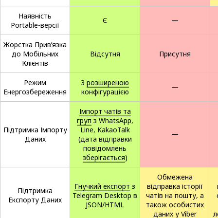
Наявність
Є
—
Portable-версії
Жорстка Прив’язка
до Мобільних
Відсутня
Присутня
Клієнтів
Режим
З
розширеною
—
Енергозбереження
конфігурацією
Імпорт чатів та
груп
з WhatsApp,
Підтримка Імпорту
Line, KakaoTalk
—
Даних
(дата відправки
повідомлень
зберігається
)
Обмежена
Гнучкий експорт
з
відправка історії
Підтримка
Telegram Desktop в
чатів на пошту, а
Експорту Даних
JSON/HTML
також особистих
даних у Viber
л