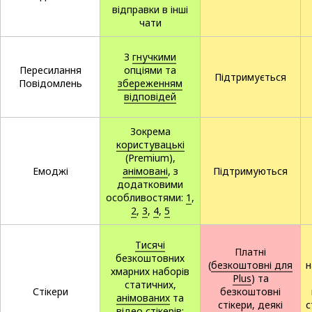
відправки в інші
чати
З
гнучкими
Пересилання
опціями та
Підтримується
Повідомлень
збереженням
відповідей
Зокрема
користувацькі
(Premium),
Емоджі
анімовані
, з
Підтримуються
додатковими
особливостями:
1
,
2
,
3
,
4
,
5
Тисячі
Платні
безкоштовних
(
безкоштовні для
н
хмарних наборів
Plus
) та
статичних,
Стікери
безкоштовні
анімованих
та
стікери, деякі
с
відео
стікерів;