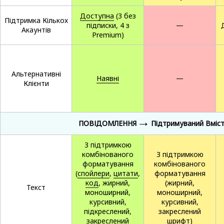
Доступна
(3 без
Підтримка Кількох
підписки, 4 з
—
Акаунтів
Premium)
Альтернативні
Наявні
—
Клієнти
→
ПОВІДОМЛЕННЯ
Підтримуваний Вміс
З підтримкою
комбінованого
З підтримкою
форматування
комбінованого
(
спойлери
,
цитати
,
форматування
код
, жирний,
(жирний,
Текст
моноширний,
моноширний,
курсивний,
курсивний,
підкреслений,
закреслений
закреслений
шрифт)