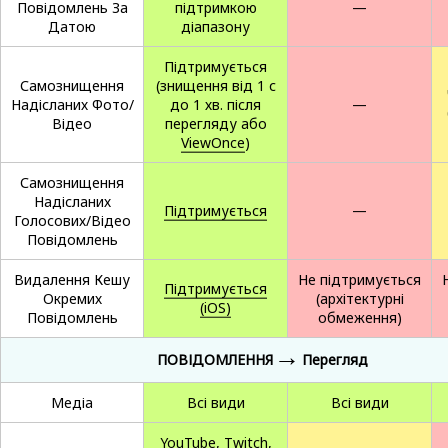
Повідомлень За
підтримкою
—
Датою
діапазону
Підтримується
Самознищення
(знищення від 1 с
Надісланих Фото/
до 1 хв. після
—
Відео
перегляду або
ViewOnce
)
Самознищення
Надісланих
Підтримується
—
Голосових/Відео
Повідомлень
Видалення Кешу
Не підтримується
Підтримується
Окремих
(архітектурні
(iOS)
Повідомлень
обмеження)
→
ПОВІДОМЛЕННЯ
Перегляд
Медіа
Всі види
Всі види
YouTube, Twitch,