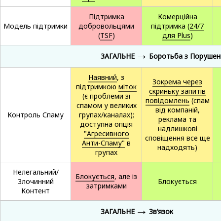
Підтримка
Комерційна
Модель підтримки
добровольцями
підтримка (
24/7
(
TSF
)
для Plus
)
→
ЗАГАЛЬНЕ
Боротьба з Поруше
Наявний
, з
Зокрема через
підтримкою
міток
скриньку запитів
(є проблеми зі
повідомлень
(спам
спамом у великих
від компаній,
Контроль Спаму
групах/каналах);
реклама та
доступна опція
надлишкові
"Агресивного
сповіщення все ще
Анти-Спаму"
в
надходять)
групах
Нелегальний/
Блокується
, але із
Злочинний
Блокується
затримками
Контент
→
ЗАГАЛЬНЕ
Зв’язок