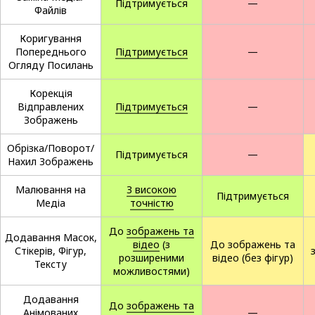
Підтримується
—
Файлів
Коригування
Попереднього
Підтримується
—
Огляду Посилань
Корекція
Відправлених
Підтримується
—
Зображень
Обрізка/Поворот/
Підтримується
—
Нахил Зображень
Малювання на
З високою
Підтримується
Медіа
точністю
До
зображень та
Додавання Масок,
відео
(з
До зображень та
Стікерів, Фігур,
розширеними
відео (без фігур)
Тексту
можливостями)
Додавання
До
зображень та
Анімованих
—